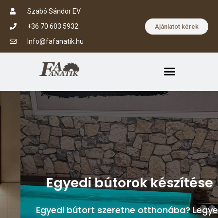
Szabó Sándor EV
+36 70 603 5932
Ajánlatot kérek
Info@fafanatik.hu
Egyedi bútorok készítése
Egyedi bútort szeretne otthonába? Legyen