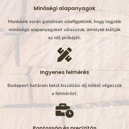
Minőségi alapanyagok
Munkáink során gondosan odafigyelünk, hogy legjobb
minőségű alapanyagokat válasszuk, amelyek kiállják
az idő próbáját.
Ingyenes felmérés
Budapest határain belül
kiszállási díj nélkül
végezzük
a felmérést.
Pontosság és precizitás