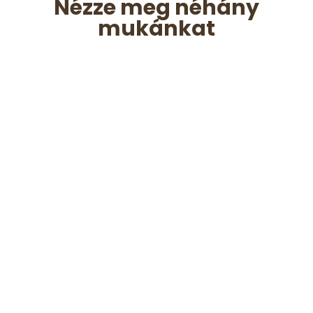
Nézze meg néhány
mukánkat