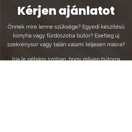
Kérjen ajánlatot
Önnek mire lenne szüksége? Egyedi készítésű
konyha vagy fürdőszoba bútor? Esetleg új
szekrénysor vagy talán valami teljesen másra?
Írja le néhány szóban, hogy milyen bútorra
lenne szüksége és 1 munkanapon belül
felvesszük Önnel a kapcsolatot.