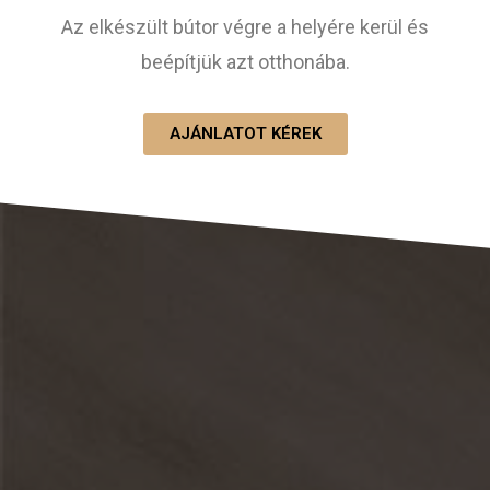
Az elkészült bútor végre a helyére kerül és
beépítjük azt otthonába.
AJÁNLATOT KÉREK