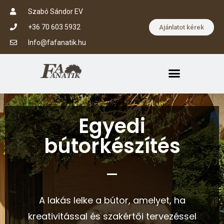
Szabó Sándor EV
+36 70 603 5932
Ajánlatot kérek
Info@fafanatik.hu
Egyedi
bútorkészítés
A lakás lelke a bútor, amelyet, ha
kreativitással és szakértői tervezéssel