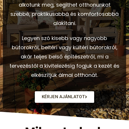
alkotunk meg, segíthet otthonunkat
szebbé, praktikusabbá és komfortosabbá
alakítani.
Legyen szó kisebb vagy nagyobb
bútorokról, beltéri vagy kültéri bútorokról,
akár teljes belső építészetről, mi a
tervezéstől a kivitelezésig fogjuk a kezét és
elkészítjük álmai otthonát.
KÉRJEN AJÁNLATOT